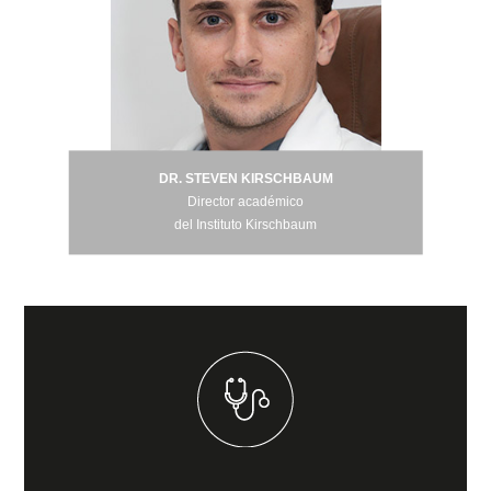
DR. STEVEN KIRSCHBAUM
DR. STEVEN KIRSCHBAUM
Director académico
del Instituto Kirschbaum